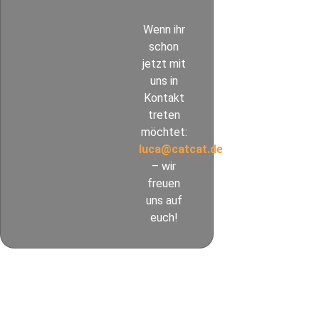
Wenn ihr
schon
jetzt mit
uns in
Kontakt
treten
möchtet:
luca@catcat.de
– wir
freuen
uns auf
euch!