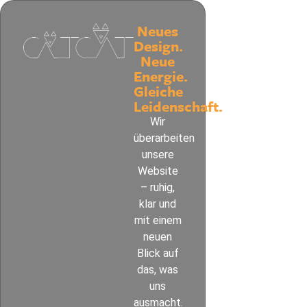
Neues
Design.
Neue
Energie.
Gleiche
Leidenschaft.
Wir
überarbeiten
unsere
Website
– ruhig,
klar und
mit einem
neuen
Blick auf
das, was
uns
ausmacht.